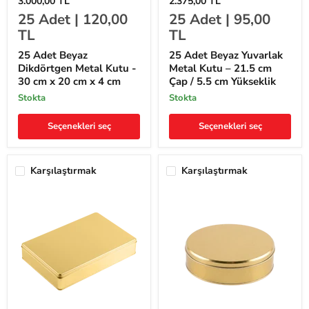
3.000,00 TL
2.375,00 TL
Adet
Adet
25
Adet |
120,00
25
Adet |
95,00
Beyaz
Beyaz
Dikdörtgen
Yuvarlak
TL
TL
Metal
Metal
Kutu
Kutu
25 Adet Beyaz
25 Adet Beyaz Yuvarlak
-
–
Dikdörtgen Metal Kutu -
Metal Kutu – 21.5 cm
30
21.5
30 cm x 20 cm x 4 cm
Çap / 5.5 cm Yükseklik
cm
cm
x
Çap
stokta
stokta
20
/
cm
5.5
Seçenekleri seç
Seçenekleri seç
x
cm
4
Yükseklik
cm
Karşılaştırmak
Karşılaştırmak