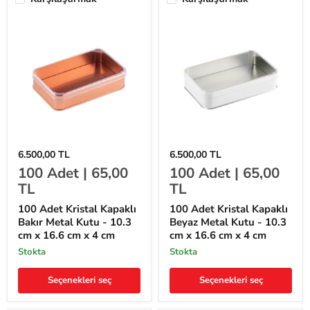
100
100
6.500,00 TL
6.500,00 TL
Adet
Adet
100
Adet |
65,00
100
Adet |
65,00
Kristal
Kristal
Kapaklı
Kapaklı
TL
TL
Bakır
Beyaz
Metal
Metal
100 Adet Kristal Kapaklı
100 Adet Kristal Kapaklı
Kutu
Kutu
Bakır Metal Kutu - 10.3
Beyaz Metal Kutu - 10.3
-
-
cm x 16.6 cm x 4 cm
cm x 16.6 cm x 4 cm
10.3
10.3
cm
cm
stokta
stokta
x
x
16.6
16.6
Seçenekleri seç
Seçenekleri seç
cm
cm
x
x
4
4