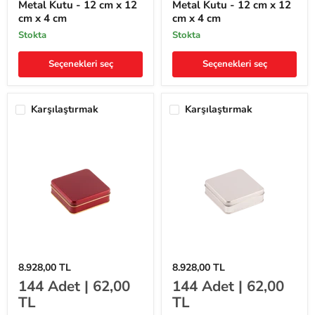
Metal Kutu - 12 cm x 12
Metal Kutu - 12 cm x 12
12
12
cm x 4 cm
cm x 4 cm
cm
cm
x
x
stokta
stokta
12
12
cm
cm
Seçenekleri seç
Seçenekleri seç
x
x
4
4
cm
cm
Karşılaştırmak
Karşılaştırmak
144
144
8.928,00 TL
8.928,00 TL
Adet
Adet
144
Adet |
62,00
144
Adet |
62,00
Kırmızı
Silver
Kare
Kare
TL
TL
Metal
Metal