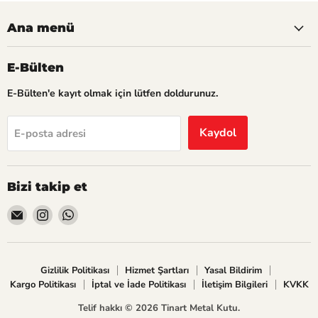
Ana menü
E-Bülten
E-Bülten'e kayıt olmak için lütfen doldurunuz.
Kaydol
E-posta adresi
Bizi takip et
Bizi
Bizi
Bizi
E-
Instagram&#39;de
WhatsApp&#39;de
posta&#39;de
bul
bul
bul
Gizlilik Politikası
Hizmet Şartları
Yasal Bildirim
Kargo Politikası
İptal ve İade Politikası
İletişim Bilgileri
KVKK
Telif hakkı © 2026 Tinart Metal Kutu.