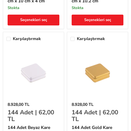
cm x 10 cm x 4 cm
cm x 10.2 cm
7.5
cm
cm
x
stokta
stokta
x
7.5
10
cm
Seçenekleri seç
Seçenekleri seç
cm
x
x
10.2
4
cm
cm
Karşılaştırmak
Karşılaştırmak
144
144
8.928,00 TL
8.928,00 TL
Adet
Adet
144
Adet |
62,00
144
Adet |
62,00
Beyaz
Gold
Kare
Kare
TL
TL
Metal
Metal
Kutu
Kutu
144 Adet Beyaz Kare
144 Adet Gold Kare
-
-