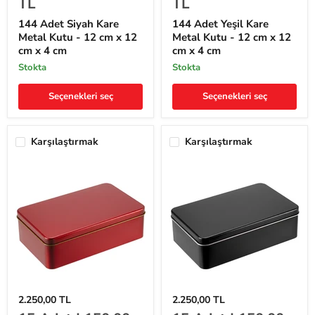
TL
TL
Metal
Metal
Kutu
Kutu
144 Adet Siyah Kare
144 Adet Yeşil Kare
-
-
Metal Kutu - 12 cm x 12
Metal Kutu - 12 cm x 12
12
12
cm x 4 cm
cm x 4 cm
cm
cm
x
x
stokta
stokta
12
12
cm
cm
Seçenekleri seç
Seçenekleri seç
x
x
4
4
cm
cm
Karşılaştırmak
Karşılaştırmak
15
15
2.250,00 TL
2.250,00 TL
Adet
Adet