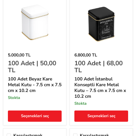
100
100
5.000,00 TL
6.800,00 TL
Adet
Adet
100
Adet |
50,00
100
Adet |
68,00
Beyaz
İstanbul
Kare
Konseptli
TL
TL
Metal
Kare
Kutu
Metal
100 Adet Beyaz Kare
100 Adet İstanbul
-
Kutu
Metal Kutu - 7.5 cm x 7.5
Konseptli Kare Metal
7.5
–
cm x 10.2 cm
Kutu – 7.5 cm x 7.5 cm x
cm
7.5
x
cm
10.2 cm
stokta
7.5
x
stokta
cm
7.5
x
cm
10.2
x
Seçenekleri seç
Seçenekleri seç
cm
10.2
cm
Karşılaştırmak
Karşılaştırmak