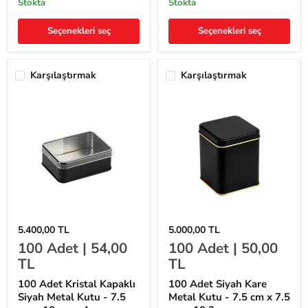
stokta
stokta
x
x
10
16.6
Seçenekleri seç
Seçenekleri seç
cm
cm
x
x
4
4
cm
cm
Karşılaştırmak
Karşılaştırmak
100
100
5.400,00 TL
5.000,00 TL
Adet
Adet
100
Adet |
54,00
100
Adet |
50,00
Kristal
Siyah
Kapaklı
Kare
TL
TL
Siyah
Metal
Metal
Kutu
100 Adet Kristal Kapaklı
100 Adet Siyah Kare
Kutu
-
Siyah Metal Kutu - 7.5
Metal Kutu - 7.5 cm x 7.5
-
7.5