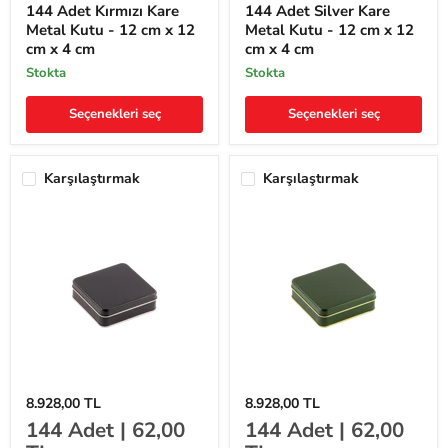
Kutu
Kutu
144 Adet Kırmızı Kare
144 Adet Silver Kare
-
-
Metal Kutu - 12 cm x 12
Metal Kutu - 12 cm x 12
12
12
cm x 4 cm
cm x 4 cm
cm
cm
x
x
stokta
stokta
12
12
cm
cm
Seçenekleri seç
Seçenekleri seç
x
x
4
4
cm
cm
Karşılaştırmak
Karşılaştırmak
144
144
8.928,00 TL
8.928,00 TL
Adet
Adet
144
Adet |
62,00
144
Adet |
62,00
Siyah
Yeşil
Kare
Kare