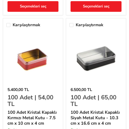
cm
x
x
16.6
Seçenekleri seç
Seçenekleri seç
4
cm
cm
x
4
cm
Karşılaştırmak
Karşılaştırmak
100
100
5.400,00 TL
6.500,00 TL
Adet
Adet
100
Adet |
54,00
100
Adet |
65,00
Kristal
Kristal
Kapaklı
Kapaklı
TL
TL
Kırmızı
Siyah
Metal
Metal
100 Adet Kristal Kapaklı
100 Adet Kristal Kapaklı
Kutu
Kutu
Kırmızı Metal Kutu - 7.5
Siyah Metal Kutu - 10.3
-
-
cm x 10 cm x 4 cm
cm x 16.6 cm x 4 cm
7.5
10.3
cm
cm