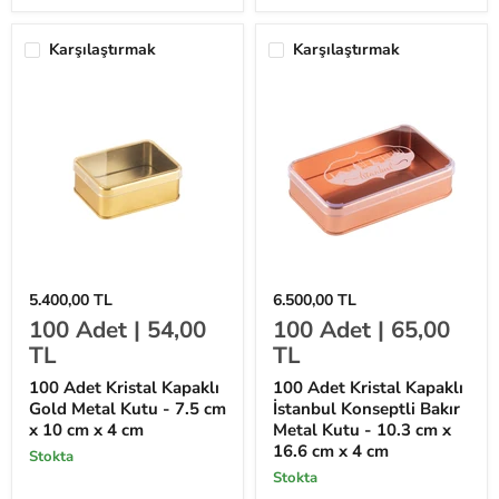
4
4
cm
cm
Karşılaştırmak
Karşılaştırmak
100
100
5.400,00 TL
6.500,00 TL
Adet
Adet
100
Adet |
54,00
100
Adet |
65,00
Kristal
Kristal
Kapaklı
Kapaklı
TL
TL
Gold
İstanbul
Metal
Konseptli
100 Adet Kristal Kapaklı
100 Adet Kristal Kapaklı
Kutu
Bakır
Gold Metal Kutu - 7.5 cm
İstanbul Konseptli Bakır
-
Metal
x 10 cm x 4 cm
Metal Kutu - 10.3 cm x
7.5
Kutu
cm
-
16.6 cm x 4 cm
stokta
x
10.3
stokta
10
cm