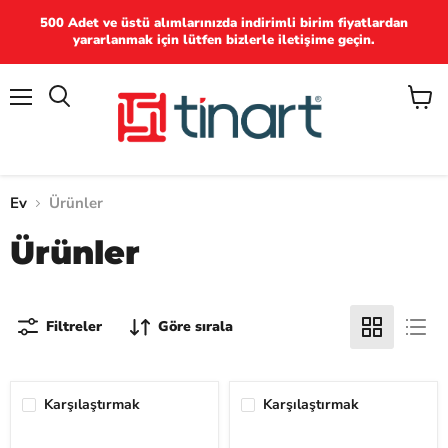
500 Adet ve üstü alımlarınızda indirimli birim fiyatlardan
yararlanmak için lütfen bizlerle iletişime geçin.
Menü
Ara
Sepet
görün
Ev
Ürünler
Ürünler
Filtreler
Göre sırala
Karşılaştırmak
Karşılaştırmak