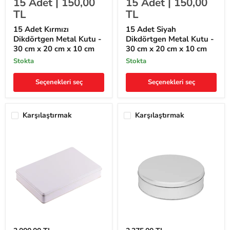
15
Adet |
150,00
15
Adet |
150,00
Kırmızı
Siyah
Dikdörtgen
Dikdörtgen
TL
TL
Metal
Metal
Kutu
Kutu
15 Adet Kırmızı
15 Adet Siyah
-
-
Dikdörtgen Metal Kutu -
Dikdörtgen Metal Kutu -
30
30
30 cm x 20 cm x 10 cm
30 cm x 20 cm x 10 cm
cm
cm
x
x
stokta
stokta
20
20
cm
cm
Seçenekleri seç
Seçenekleri seç
x
x
10
10
cm
cm
Karşılaştırmak
Karşılaştırmak
25
25