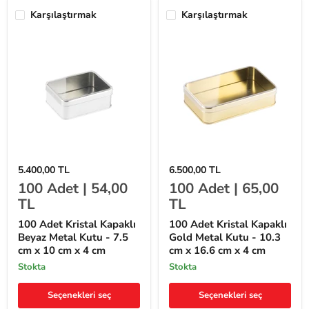
cm
cm
Karşılaştırmak
Karşılaştırmak
100
100
5.400,00 TL
6.500,00 TL
Adet
Adet
100
Adet |
54,00
100
Adet |
65,00
Kristal
Kristal
Kapaklı
Kapaklı
TL
TL
Beyaz
Gold
Metal
Metal
100 Adet Kristal Kapaklı
100 Adet Kristal Kapaklı
Kutu
Kutu
Beyaz Metal Kutu - 7.5
Gold Metal Kutu - 10.3
-
-
cm x 10 cm x 4 cm
cm x 16.6 cm x 4 cm
7.5
10.3
cm
cm
stokta
stokta
x
x
10
16.6
Seçenekleri seç
Seçenekleri seç
cm
cm
x
x