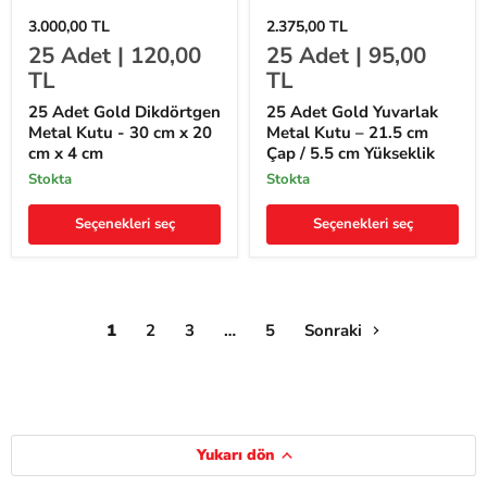
25
25
3.000,00 TL
2.375,00 TL
Adet
Adet
25
Adet |
120,00
25
Adet |
95,00
Gold
Gold
Dikdörtgen
Yuvarlak
TL
TL
Metal
Metal
Kutu
Kutu
25 Adet Gold Dikdörtgen
25 Adet Gold Yuvarlak
-
–
Metal Kutu - 30 cm x 20
Metal Kutu – 21.5 cm
30
21.5
cm x 4 cm
Çap / 5.5 cm Yükseklik
cm
cm
x
Çap
stokta
stokta
20
/
cm
5.5
Seçenekleri seç
Seçenekleri seç
x
cm
4
Yükseklik
cm
1
2
3
…
5
Sonraki
Yukarı dön