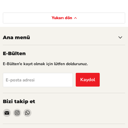
Yukarı dön
Ana menü
E-Bülten
Mayıs 14, 2026
Aralık 1
Hediye Seçiminde
Desenli M
E-Bülten'e kayıt olmak için lütfen doldurunuz.
Ambalajın Önemi
Tinart ile dese
Birine hediye almak, ona
arayışınıza nokt
Kaydol
E-posta adresi
verdiğimiz değerin en güzel
Şimdi 
göstergelerinden biridir.
Bizi takip et
Şimdi oku
Bizi
Bizi
Bizi
E-
Instagram&#39;de
WhatsApp&#39;de
posta&#39;de
bul
bul